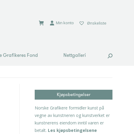
e Grafikeres Fond
Nettgalleri
Search:
Min konto
Ønskeliste
e Grafikeres Fond
Nettgalleri
Search:
Kjøpsbetingelser
Norske Grafikere formidler kunst på
vegne av kunstneren og kunstverket er
kunstnerens eiendom inntil varen er
betalt.
Les kjøpsbetingelsene