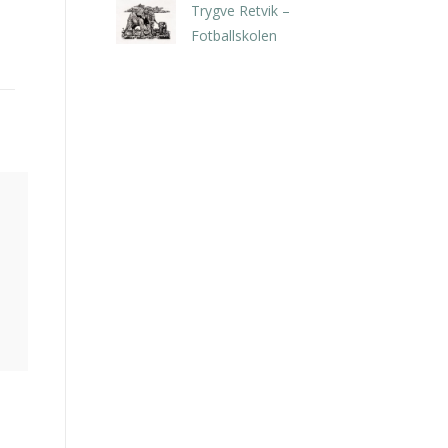
Trygve Retvik –
Fotballskolen
kr
2.940,00
inkl. 5% kunstavgift