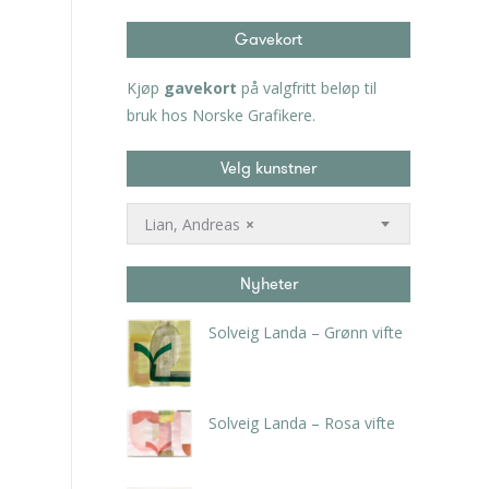
Gavekort
Kjøp
gavekort
på valgfritt beløp til
bruk hos Norske Grafikere.
Velg kunstner
Lian, Andreas
×
Nyheter
Solveig Landa – Grønn vifte
kr
5.250,00
inkl. 5% kunstavgift
Solveig Landa – Rosa vifte
kr
5.250,00
inkl. 5% kunstavgift