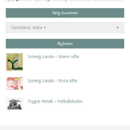
Velg kunstner
Tjemsland, Anita
×
Nyheter
Solveig Landa – Grønn vifte
kr
5.250,00
inkl. 5% kunstavgift
Solveig Landa – Rosa vifte
kr
5.250,00
inkl. 5% kunstavgift
Trygve Retvik – Fotballskolen
kr
2.940,00
inkl. 5% kunstavgift