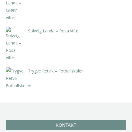
Solveig Landa – Rosa vifte
kr
5.250,00
inkl. 5% kunstavgift
Trygve Retvik – Fotballskolen
kr
2.940,00
inkl. 5% kunstavgift
KONTAKT