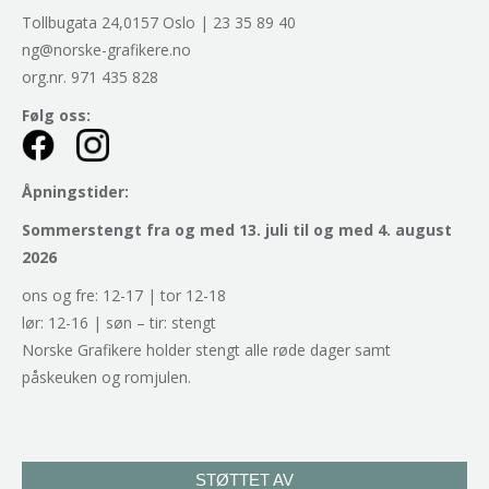
Tollbugata 24,0157 Oslo | 23 35 89 40
ng@norske-grafikere.no
org.nr. 971 435 828
Følg oss:
Åpningstider:
Sommerstengt fra og med 13. juli til og med 4. august
2026
ons og fre: 12-17 | tor 12-18
lør: 12-16 | søn – tir: stengt
Norske Grafikere holder stengt alle røde dager samt
påskeuken og romjulen.
STØTTET AV