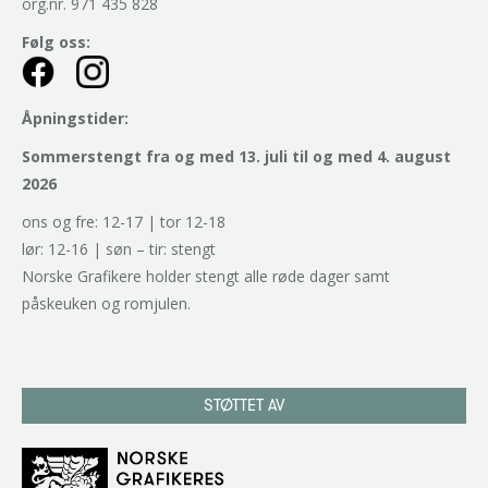
org.nr. 971 435 828
Følg oss:
Åpningstider:
Sommerstengt fra og med 13. juli til og med 4. august
2026
ons og fre: 12-17 | tor 12-18
lør: 12-16 | søn – tir: stengt
Norske Grafikere holder stengt alle røde dager samt
påskeuken og romjulen.
STØTTET AV