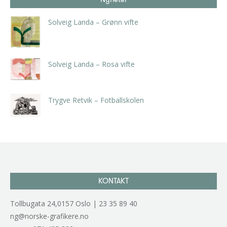
Solveig Landa – Grønn vifte
kr
5.250,00
inkl. 5% kunstavgift
Solveig Landa – Rosa vifte
kr
5.250,00
inkl. 5% kunstavgift
Trygve Retvik – Fotballskolen
kr
2.940,00
inkl. 5% kunstavgift
KONTAKT
Tollbugata 24,0157 Oslo | 23 35 89 40
ng@norske-grafikere.no