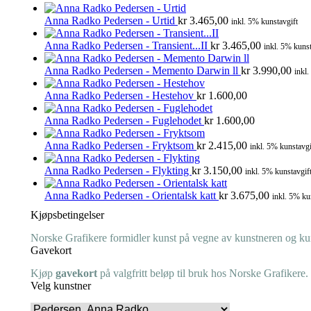
Anna Radko Pedersen - Urtid
kr
3.465,00
inkl. 5% kunstavgift
Anna Radko Pedersen - Transient...II
kr
3.465,00
inkl. 5% kunst
Anna Radko Pedersen - Memento Darwin ll
kr
3.990,00
inkl.
Anna Radko Pedersen - Hestehov
kr
1.600,00
Anna Radko Pedersen - Fuglehodet
kr
1.600,00
Anna Radko Pedersen - Fryktsom
kr
2.415,00
inkl. 5% kunstavgi
Anna Radko Pedersen - Flykting
kr
3.150,00
inkl. 5% kunstavgif
Anna Radko Pedersen - Orientalsk katt
kr
3.675,00
inkl. 5% ku
Kjøpsbetingelser
Norske Grafikere formidler kunst på vegne av kunstneren og kuns
Gavekort
Kjøp
gavekort
på valgfritt beløp til bruk hos Norske Grafikere.
Velg kunstner