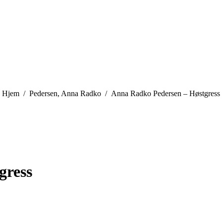
You are here:
Hjem
Pedersen, Anna Radko
Anna Radko Pedersen – Høstgress
gress