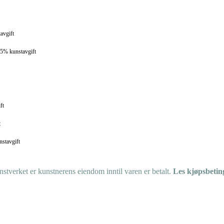
avgift
 5% kunstavgift
ft
t
nstavgift
tverket er kunstnerens eiendom inntil varen er betalt.
Les kjøpsbetin