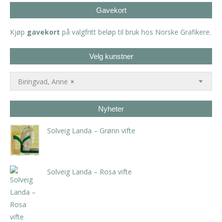
Gavekort
Kjøp
gavekort
på valgfritt beløp til bruk hos Norske Grafikere.
Velg kunstner
Biringvad, Anne
×
Nyheter
Solveig Landa – Grønn vifte
kr
5.250,00
inkl. 5% kunstavgift
Solveig Landa – Rosa vifte
kr
5.250,00
inkl. 5% kunstavgift