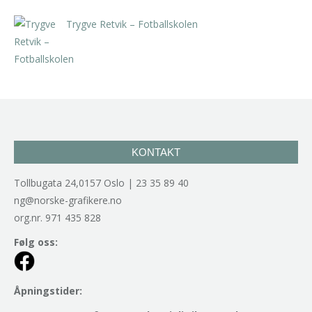
Trygve Retvik – Fotballskolen
kr
2.940,00
inkl. 5% kunstavgift
KONTAKT
Tollbugata 24,0157 Oslo | 23 35 89 40
ng@norske-grafikere.no
org.nr. 971 435 828
Følg oss:
Åpningstider: