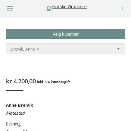
You are here:
Velg kunstner
Breivik, Anne
×
kr
4.200,00
inkl. 5% kunstavgift
Anne Breivik
Møtested
Etsning