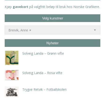
Kjøp
gavekort
på valgfritt beløp til bruk hos Norske Grafikere.
Velg kunstner
Breivik, Anne
×
Nyheter
Solveig Landa – Grønn vifte
kr
5.250,00
inkl. 5% kunstavgift
Solveig Landa – Rosa vifte
kr
5.250,00
inkl. 5% kunstavgift
Trygve Retvik – Fotballskolen
kr
2.940,00
inkl. 5% kunstavgift