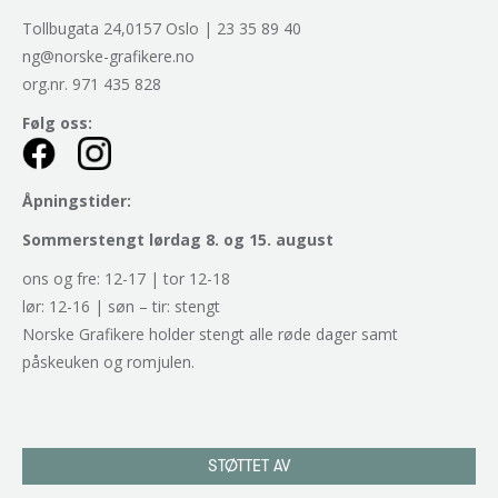
Tollbugata 24,0157 Oslo | 23 35 89 40
ng@norske-grafikere.no
org.nr. 971 435 828
Følg oss:
Åpningstider:
Sommerstengt lørdag 8. og 15. august
ons og fre: 12-17 | tor 12-18
lør: 12-16 | søn – tir: stengt
Norske Grafikere holder stengt alle røde dager samt
påskeuken og romjulen.
STØTTET AV