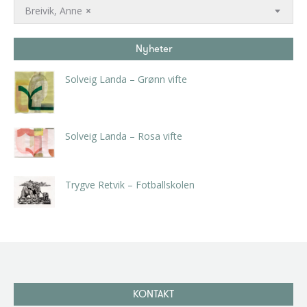
Breivik, Anne
×
Nyheter
Solveig Landa – Grønn vifte
kr
5.250,00
inkl. 5% kunstavgift
Solveig Landa – Rosa vifte
kr
5.250,00
inkl. 5% kunstavgift
Trygve Retvik – Fotballskolen
kr
2.940,00
inkl. 5% kunstavgift
KONTAKT