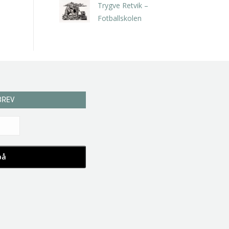
Trygve Retvik –
Fotballskolen
kr
2.940,00
inkl. 5% kunstavgift
BREV