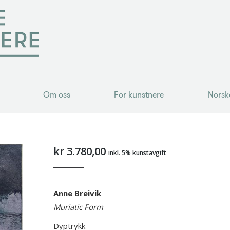
Om oss
For kunstnere
Norsk
Om oss
For kunstnere
Norsk
kr
3.780,00
inkl. 5% kunstavgift
Anne Breivik
Muriatic Form
Dyptrykk