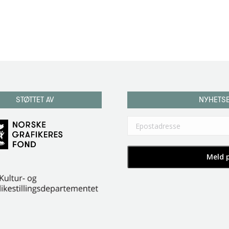
STØTTET AV
NYHETS