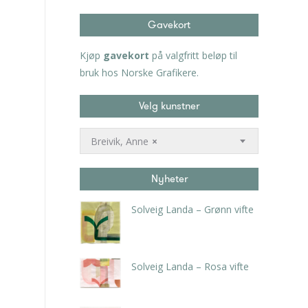
Gavekort
Kjøp
gavekort
på valgfritt beløp til
bruk hos Norske Grafikere.
Velg kunstner
Breivik, Anne
×
Nyheter
Solveig Landa – Grønn vifte
kr
5.250,00
inkl. 5% kunstavgift
Solveig Landa – Rosa vifte
kr
5.250,00
inkl. 5% kunstavgift