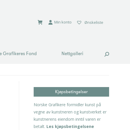
e Grafikeres Fond
Nettgalleri
Search:
Min konto
Ønskeliste
e Grafikeres Fond
Nettgalleri
Search:
Kjøpsbetingelser
Norske Grafikere formidler kunst på
vegne av kunstneren og kunstverket er
kunstnerens eiendom inntil varen er
betalt.
Les kjøpsbetingelsene