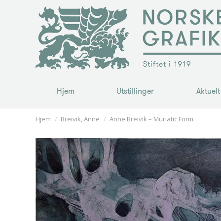
Hjem
Utstillinger
Aktuelt
Hjem
Utstillinger
Aktuelt
You are here:
Hjem
Breivik, Anne
Anne Breivik – Muriatic Form