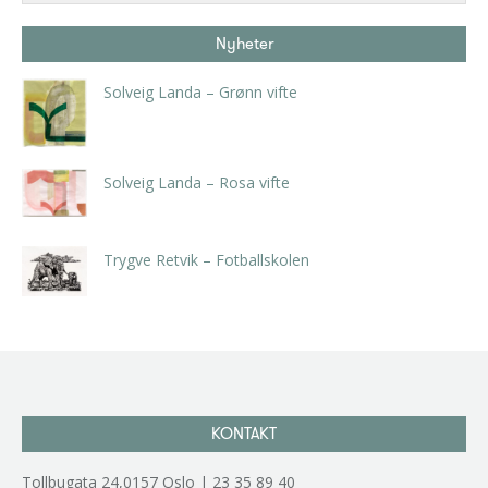
Nyheter
Solveig Landa – Grønn vifte
kr
5.250,00
inkl. 5% kunstavgift
Solveig Landa – Rosa vifte
kr
5.250,00
inkl. 5% kunstavgift
Trygve Retvik – Fotballskolen
kr
2.940,00
inkl. 5% kunstavgift
KONTAKT
Tollbugata 24,0157 Oslo | 23 35 89 40