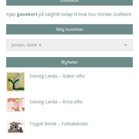
Gavekort
Kjøp
gavekort
på valgfritt beløp til bruk hos Norske Grafikere.
Velg kunstner
Jensen, Anne
×
Nyheter
Solveig Landa – Grønn vifte
kr
5.250,00
inkl. 5% kunstavgift
Solveig Landa – Rosa vifte
kr
5.250,00
inkl. 5% kunstavgift
Trygve Retvik – Fotballskolen
kr
2.940,00
inkl. 5% kunstavgift