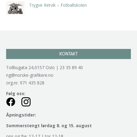
Trygve Retvik – Fotballskolen
kr
2.940,00
inkl. 5% kunstavgift
KONTAKT
Tollbugata 24,0157 Oslo | 23 35 89 40
ng@norske-grafikere.no
org.nr. 971 435 828
Følg oss:
Åpningstider:
Sommerstengt lørdag 8. og 15. august
ons og fre: 12-17 | tor 12-18