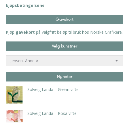
kjøpsbetingelsene
Gavekort
Kjøp
gavekort
på valgfritt beløp til bruk hos Norske Grafikere.
Velg kunstner
Jensen, Anne
×
Nyheter
Solveig Landa – Grønn vifte
kr
5.250,00
inkl. 5% kunstavgift
Solveig Landa – Rosa vifte
kr
5.250,00
inkl. 5% kunstavgift