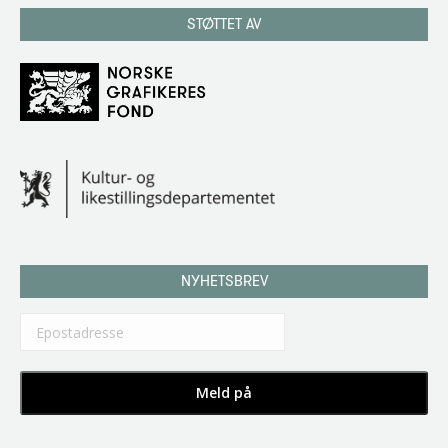
STØTTET AV
NYHETSBREV