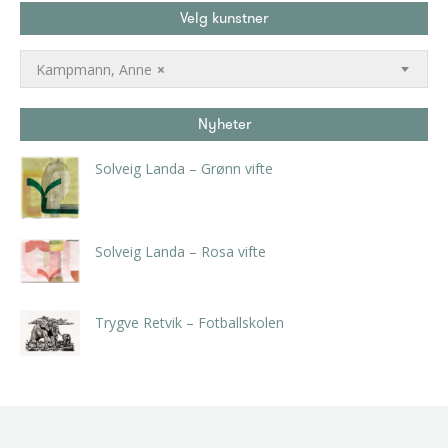
Velg kunstner
Kampmann, Anne
×
Nyheter
Solveig Landa – Grønn vifte
kr
5.250,00
inkl. 5% kunstavgift
Solveig Landa – Rosa vifte
kr
5.250,00
inkl. 5% kunstavgift
Trygve Retvik – Fotballskolen
kr
2.940,00
inkl. 5% kunstavgift