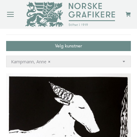
You are here:
Velg kunstner
Kampmann, Anne
×