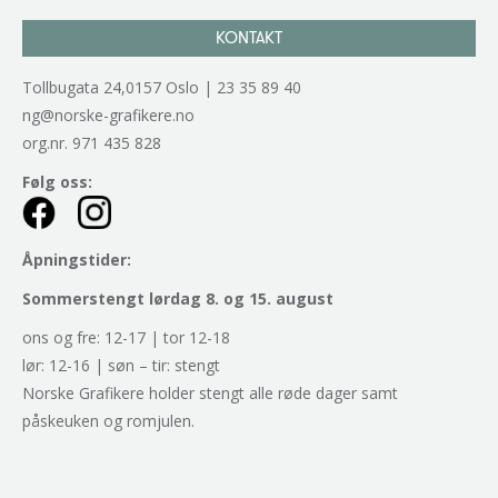
KONTAKT
Tollbugata 24,0157 Oslo | 23 35 89 40
ng@norske-grafikere.no
org.nr. 971 435 828
Følg oss:
Åpningstider:
Sommerstengt lørdag 8. og 15. august
ons og fre: 12-17 | tor 12-18
lør: 12-16 | søn – tir: stengt
Norske Grafikere holder stengt alle røde dager samt
påskeuken og romjulen.