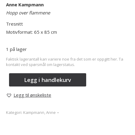
Anne Kampmann
Hopp over flammene
Tresnitt
Motivformat: 65 x 85 cm
1 på lager
Faktisk lagerantall kan variere noe fra det som er oppgitt her. Ta
kontakt ved spørsmål om lagerstatus.
Legg i handlekurv
Legg til ønskeliste
Kategori:
Kampmann, Anne