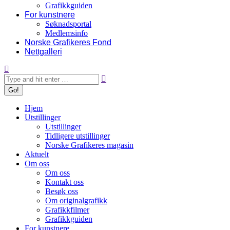
Grafikkguiden
For kunstnere
Søknadsportal
Medlemsinfo
Norske Grafikeres Fond
Nettgalleri
Search:
Hjem
Utstillinger
Utstillinger
Tidligere utstillinger
Norske Grafikeres magasin
Aktuelt
Om oss
Om oss
Kontakt oss
Besøk oss
Om originalgrafikk
Grafikkfilmer
Grafikkguiden
For kunstnere