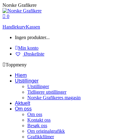
Skip
Norske Grafikere
to
content
0
Handlekurv
Kassen
Ingen produkter...
Min konto
Ønskeliste
Toppmeny
Hjem
Utstillinger
Utstillinger
Tidligere utstillinger
Norske Grafikeres magasin
Aktuelt
Om oss
Om oss
Kontakt oss
Besøk oss
Om originalgrafikk
Grafikkfilmer