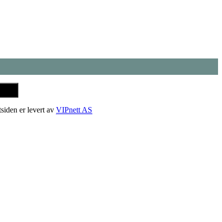
tsiden er levert av
VIPnett AS
t
T