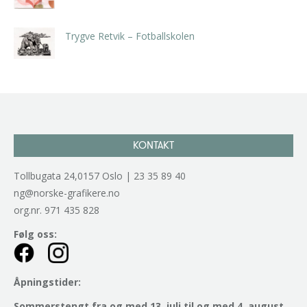
kr
5.250,00
inkl. 5% kunstavgift
Trygve Retvik – Fotballskolen
kr
2.940,00
inkl. 5% kunstavgift
KONTAKT
Tollbugata 24,0157 Oslo | 23 35 89 40
ng@norske-grafikere.no
org.nr. 971 435 828
Følg oss:
Åpningstider:
Sommerstengt fra og med 13. juli til og med 4. august