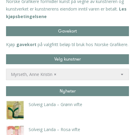
Norske Grafikere formidler kunst på vegne av kunstneren og
kunstverket er kunstnerens eiendom inntil varen er betalt.
Les
kjøpsbetingelsene
Gavekort
Kjøp
gavekort
på valgfritt beløp til bruk hos Norske Grafikere.
Velg kunstner
Myrseth, Anne Kristin
×
Nyheter
Solveig Landa – Grønn vifte
kr
5.250,00
inkl. 5% kunstavgift
Solveig Landa – Rosa vifte