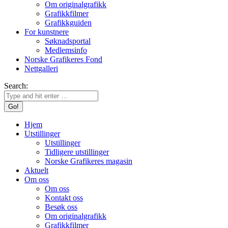
Om originalgrafikk
Grafikkfilmer
Grafikkguiden
For kunstnere
Søknadsportal
Medlemsinfo
Norske Grafikeres Fond
Nettgalleri
Search:
Hjem
Utstillinger
Utstillinger
Tidligere utstillinger
Norske Grafikeres magasin
Aktuelt
Om oss
Om oss
Kontakt oss
Besøk oss
Om originalgrafikk
Grafikkfilmer