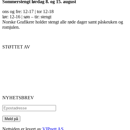
Sommerstengt lørdag 8. og 15. august
ons og fre: 12-17 | tor 12-18
lør: 12-16 | søn – tir: stengt
Norske Grafikere holder stengt alle røde dager samt påskeuken og
romjulen.
STØTTET AV
NYHETSBREV
Nettsiden er levert av
VIPnett AS