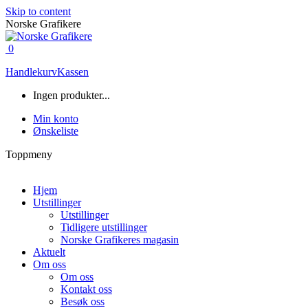
Skip to content
Norske Grafikere
0
Handlekurv
Kassen
Ingen produkter...
Min konto
Ønskeliste
Toppmeny
Hjem
Utstillinger
Utstillinger
Tidligere utstillinger
Norske Grafikeres magasin
Aktuelt
Om oss
Om oss
Kontakt oss
Besøk oss