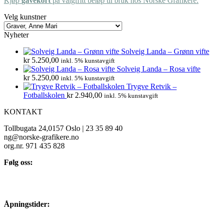
Kjøp
gavekort
på valgfritt beløp til bruk hos Norske Grafikere.
Velg kunstner
Nyheter
Solveig Landa – Grønn vifte
kr
5.250,00
inkl. 5% kunstavgift
Solveig Landa – Rosa vifte
kr
5.250,00
inkl. 5% kunstavgift
Trygve Retvik –
Fotballskolen
kr
2.940,00
inkl. 5% kunstavgift
KONTAKT
Tollbugata 24,0157 Oslo | 23 35 89 40
ng@norske-grafikere.no
org.nr. 971 435 828
Følg oss:
Åpningstider: