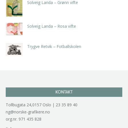
Solveig Landa – Grønn vifte
kr
5.250,00
inkl. 5% kunstavgift
Solveig Landa – Rosa vifte
kr
5.250,00
inkl. 5% kunstavgift
Trygve Retvik – Fotballskolen
kr
2.940,00
inkl. 5% kunstavgift
KONTAKT
Tollbugata 24,0157 Oslo | 23 35 89 40
ng@norske-grafikere.no
org.nr. 971 435 828