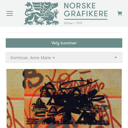
You are here:
Velg kunstner
Komissar, Anne Marie
×