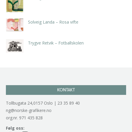
kr
5.250,00
inkl. 5% kunstavgift
Solveig Landa – Rosa vifte
kr
5.250,00
inkl. 5% kunstavgift
Trygve Retvik – Fotballskolen
kr
2.940,00
inkl. 5% kunstavgift
KONTAKT
Tollbugata 24,0157 Oslo | 23 35 89 40
ng@norske-grafikere.no
org.nr. 971 435 828
Følg oss: