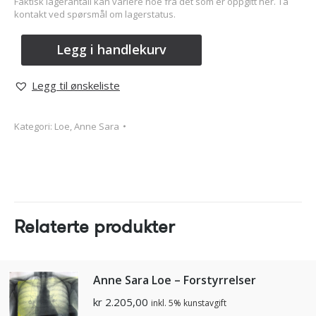
Faktisk lagerantall kan variere noe fra det som er oppgitt her. Ta
kontakt ved spørsmål om lagerstatus.
Legg i handlekurv
Legg til ønskeliste
Kategori:
Loe, Anne Sara
Relaterte produkter
Anne Sara Loe – Forstyrrelser
kr
2.205,00
inkl. 5% kunstavgift