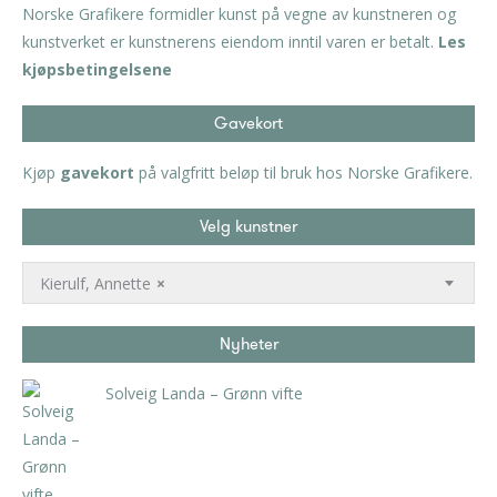
Norske Grafikere formidler kunst på vegne av kunstneren og
kunstverket er kunstnerens eiendom inntil varen er betalt.
Les
kjøpsbetingelsene
Gavekort
Kjøp
gavekort
på valgfritt beløp til bruk hos Norske Grafikere.
Velg kunstner
Kierulf, Annette
×
Nyheter
Solveig Landa – Grønn vifte
kr
5.250,00
inkl. 5% kunstavgift