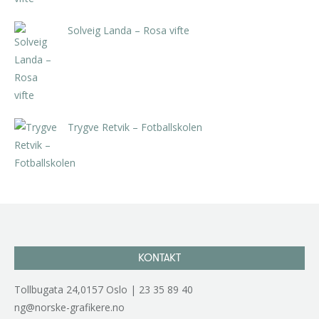
Solveig Landa – Rosa vifte
kr
5.250,00
inkl. 5% kunstavgift
Trygve Retvik – Fotballskolen
kr
2.940,00
inkl. 5% kunstavgift
KONTAKT
Tollbugata 24,0157 Oslo | 23 35 89 40
ng@norske-grafikere.no