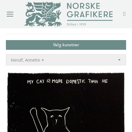
You are here:
Velg kunstner
Kierulf, Annette
×