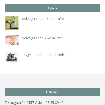
Nyheter
Solveig Landa – Grønn vifte
kr
5.250,00
inkl. 5% kunstavgift
Solveig Landa – Rosa vifte
kr
5.250,00
inkl. 5% kunstavgift
Trygve Retvik – Fotballskolen
kr
2.940,00
inkl. 5% kunstavgift
KONTAKT
Tollbugata 24,0157 Oslo | 23 35 89 40