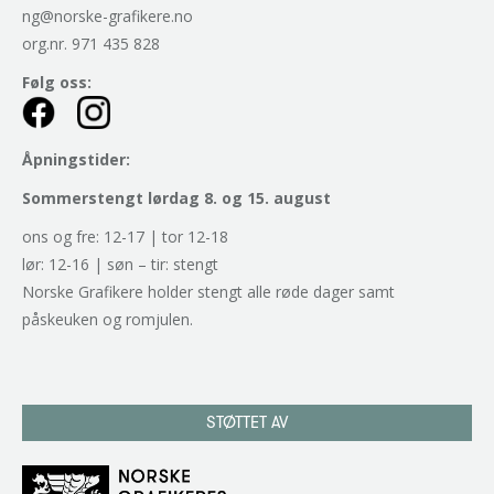
ng@norske-grafikere.no
org.nr. 971 435 828
Følg oss:
Åpningstider:
Sommerstengt lørdag 8. og 15. august
ons og fre: 12-17 | tor 12-18
lør: 12-16 | søn – tir: stengt
Norske Grafikere holder stengt alle røde dager samt
påskeuken og romjulen.
STØTTET AV