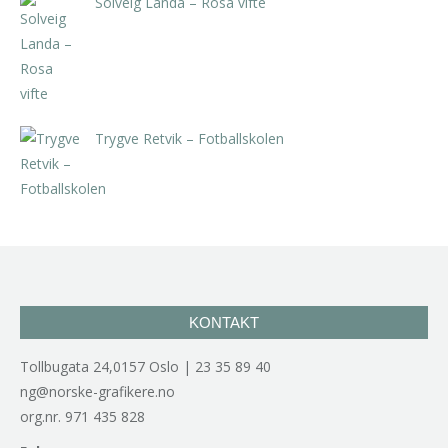
Solveig Landa – Rosa vifte
kr
5.250,00
inkl. 5% kunstavgift
Trygve Retvik – Fotballskolen
kr
2.940,00
inkl. 5% kunstavgift
KONTAKT
Tollbugata 24,0157 Oslo | 23 35 89 40
ng@norske-grafikere.no
org.nr. 971 435 828