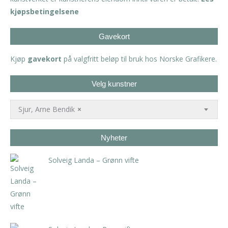
kjøpsbetingelsene
Gavekort
Kjøp
gavekort
på valgfritt beløp til bruk hos Norske Grafikere.
Velg kunstner
Sjur, Arne Bendik
×
Nyheter
Solveig Landa – Grønn vifte
kr
5.250,00
inkl. 5% kunstavgift