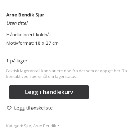
Arne Bendik Sjur
Uten tittel
Håndkolorert koldnål
Motivformat: 18 x 27 cm
1 på lager
Faktisk lagerantall kan variere noe fra det som er oppgitt her. Ta
kontakt ved spørsmål om lagerstatus.
Legg i handlekurv
Legg til ønskeliste
Kategori:
Sjur, Arne Bendik