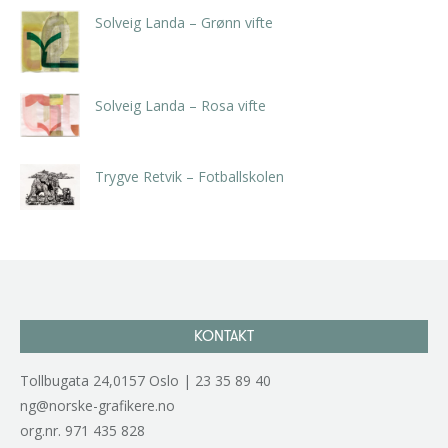
Solveig Landa – Grønn vifte
kr
5.250,00
inkl. 5% kunstavgift
Solveig Landa – Rosa vifte
kr
5.250,00
inkl. 5% kunstavgift
Trygve Retvik – Fotballskolen
kr
2.940,00
inkl. 5% kunstavgift
KONTAKT
Tollbugata 24,0157 Oslo | 23 35 89 40
ng@norske-grafikere.no
org.nr. 971 435 828