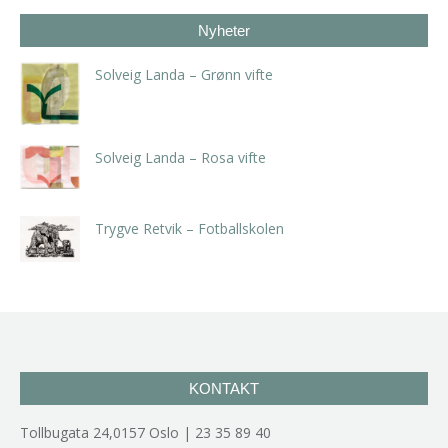
Nyheter
Solveig Landa – Grønn vifte
kr
5.250,00
inkl. 5% kunstavgift
Solveig Landa – Rosa vifte
kr
5.250,00
inkl. 5% kunstavgift
Trygve Retvik – Fotballskolen
kr
2.940,00
inkl. 5% kunstavgift
KONTAKT
Tollbugata 24,0157 Oslo | 23 35 89 40