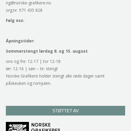
ng@norske-grafikere.no
org.nr. 971 435 828
Følg oss:
Åpningstider:
Sommerstengt lørdag 8. og 15. august
ons og fre: 12-17 | tor 12-18
lør: 12-16 | søn – tir: stengt
Norske Grafikere holder stengt alle røde dager samt
påskeuken og romjulen.
STØTTET AV