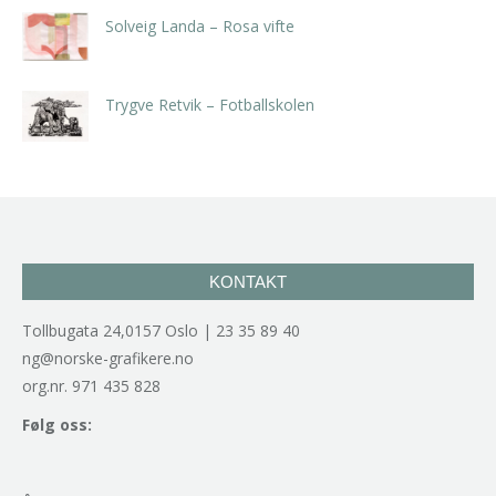
Solveig Landa – Rosa vifte
kr
5.250,00
inkl. 5% kunstavgift
Trygve Retvik – Fotballskolen
kr
2.940,00
inkl. 5% kunstavgift
KONTAKT
Tollbugata 24,0157 Oslo | 23 35 89 40
ng@norske-grafikere.no
org.nr. 971 435 828
Følg oss: