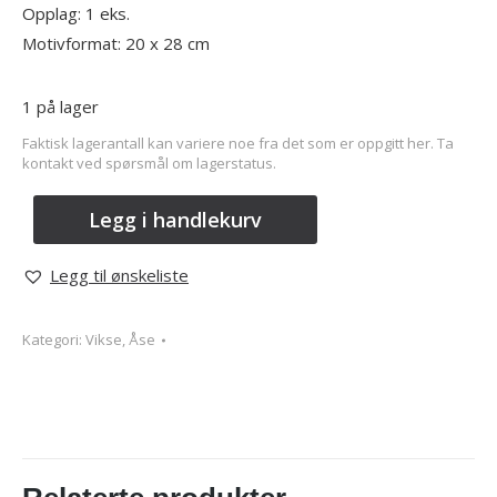
Opplag: 1 eks.
Motivformat: 20 x 28 cm
1 på lager
Faktisk lagerantall kan variere noe fra det som er oppgitt her. Ta
kontakt ved spørsmål om lagerstatus.
Legg i handlekurv
Legg til ønskeliste
Kategori:
Vikse, Åse