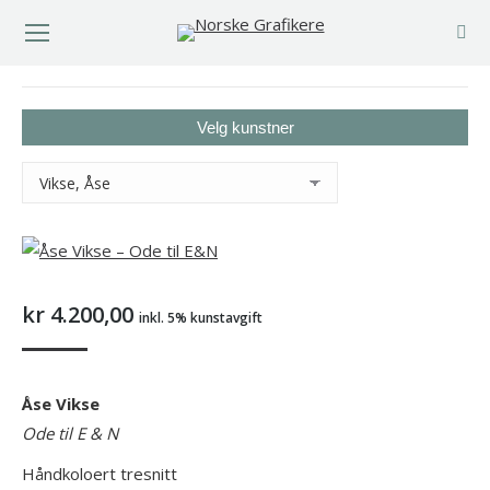
You are here:
Velg kunstner
kr
4.200,00
inkl. 5% kunstavgift
Åse Vikse
Ode til E & N
Håndkoloert tresnitt