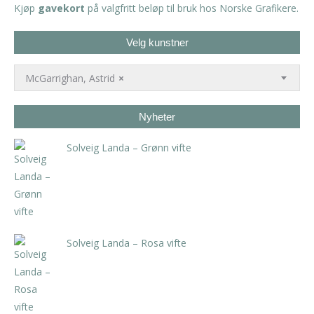
Kjøp
gavekort
på valgfritt beløp til bruk hos Norske Grafikere.
Velg kunstner
McGarrighan, Astrid
×
Nyheter
Solveig Landa – Grønn vifte
kr
5.250,00
inkl. 5% kunstavgift
Solveig Landa – Rosa vifte
kr
5.250,00
inkl. 5% kunstavgift