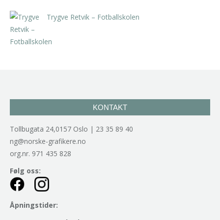
Trygve Retvik – Fotballskolen
kr
2.940,00
inkl. 5% kunstavgift
KONTAKT
Tollbugata 24,0157 Oslo | 23 35 89 40
ng@norske-grafikere.no
org.nr. 971 435 828
Følg oss:
Åpningstider: