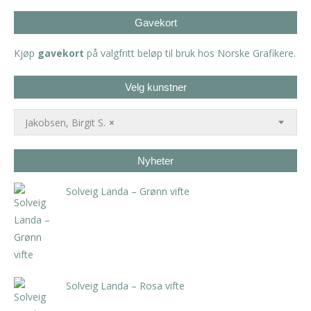
Gavekort
Kjøp
gavekort
på valgfritt beløp til bruk hos Norske Grafikere.
Velg kunstner
Jakobsen, Birgit S.
×
Nyheter
Solveig Landa – Grønn vifte
kr
5.250,00
inkl. 5% kunstavgift
Solveig Landa – Rosa vifte
kr
5.250,00
inkl. 5% kunstavgift