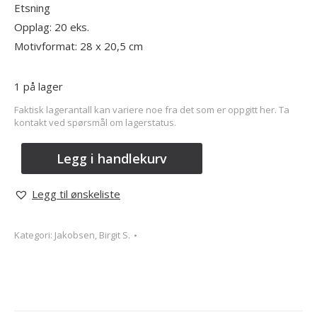
Etsning
Opplag: 20 eks.
Motivformat: 28 x 20,5 cm
1 på lager
Faktisk lagerantall kan variere noe fra det som er oppgitt her. Ta
kontakt ved spørsmål om lagerstatus.
Legg i handlekurv
Legg til ønskeliste
Kategori:
Jakobsen, Birgit S.