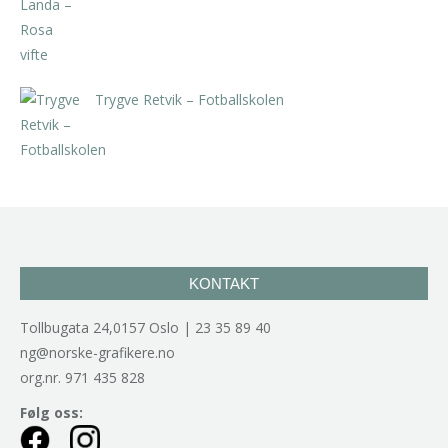
Trygve Retvik – Fotballskolen
kr
2.940,00
inkl. 5% kunstavgift
KONTAKT
Tollbugata 24,0157 Oslo | 23 35 89 40
ng@norske-grafikere.no
org.nr. 971 435 828
Følg oss: