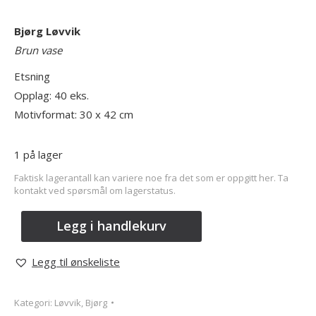
Bjørg Løvvik
Brun vase
Etsning
Opplag: 40 eks.
Motivformat: 30 x 42 cm
1 på lager
Faktisk lagerantall kan variere noe fra det som er oppgitt her. Ta
kontakt ved spørsmål om lagerstatus.
Legg i handlekurv
Legg til ønskeliste
Kategori:
Løvvik, Bjørg