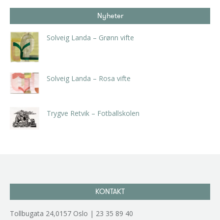
Nyheter
Solveig Landa – Grønn vifte
kr
5.250,00
inkl. 5% kunstavgift
Solveig Landa – Rosa vifte
kr
5.250,00
inkl. 5% kunstavgift
Trygve Retvik – Fotballskolen
kr
2.940,00
inkl. 5% kunstavgift
KONTAKT
Tollbugata 24,0157 Oslo | 23 35 89 40