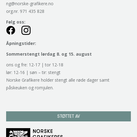
ng@norske-grafikere.no
org.nr. 971 435 828
Følg oss:
Åpningstider:
Sommerstengt lørdag 8. og 15. august
ons og fre: 12-17 | tor 12-18
lør: 12-16 | søn – tir: stengt
Norske Grafikere holder stengt alle røde dager samt
påskeuken og romjulen.
STØTTET AV