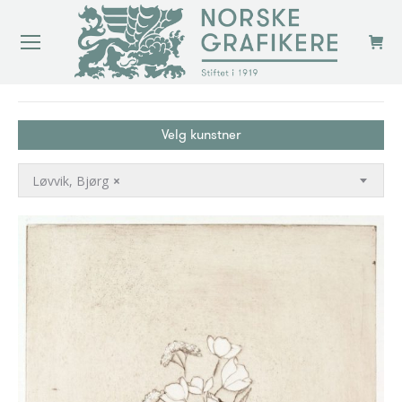
You are here:
Velg kunstner
Løvvik, Bjørg
×