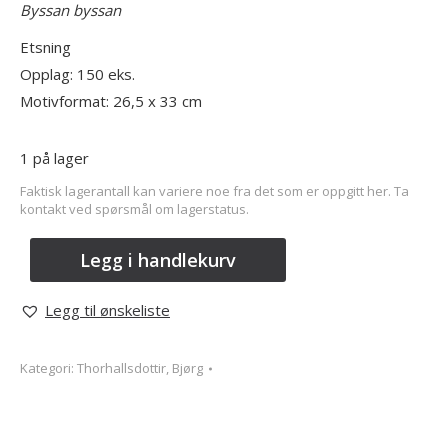
Byssan byssan
Etsning
Opplag: 150 eks.
Motivformat: 26,5 x 33 cm
1 på lager
Faktisk lagerantall kan variere noe fra det som er oppgitt her. Ta
kontakt ved spørsmål om lagerstatus.
Legg i handlekurv
Legg til ønskeliste
Kategori:
Thorhallsdottir, Bjørg