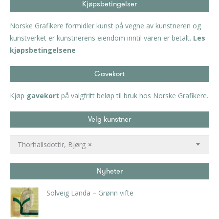
Kjøpsbetingelser
Norske Grafikere formidler kunst på vegne av kunstneren og
kunstverket er kunstnerens eiendom inntil varen er betalt.
Les
kjøpsbetingelsene
Gavekort
Kjøp
gavekort
på valgfritt beløp til bruk hos Norske Grafikere.
Velg kunstner
Thorhallsdottir, Bjørg
×
Nyheter
Solveig Landa – Grønn vifte
kr
5.250,00
inkl. 5% kunstavgift