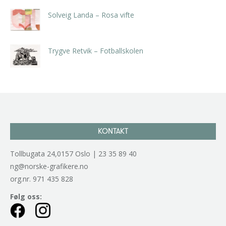
Solveig Landa – Rosa vifte
kr
5.250,00
inkl. 5% kunstavgift
Trygve Retvik – Fotballskolen
kr
2.940,00
inkl. 5% kunstavgift
KONTAKT
Tollbugata 24,0157 Oslo | 23 35 89 40
ng@norske-grafikere.no
org.nr. 971 435 828
Følg oss: