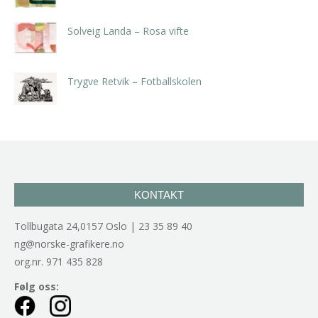
Solveig Landa – Rosa vifte
kr
5.250,00
inkl. 5% kunstavgift
Trygve Retvik – Fotballskolen
kr
2.940,00
inkl. 5% kunstavgift
KONTAKT
Tollbugata 24,0157 Oslo | 23 35 89 40
ng@norske-grafikere.no
org.nr. 971 435 828
Følg oss: