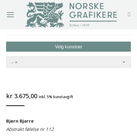
You are here:
Velg kunstner
–
×
kr
3.675,00
inkl. 5% kunstavgift
Bjørn Bjarre
Abstrakt følelse nr 112