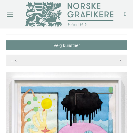
You are here:
Velg kunstner
–
×