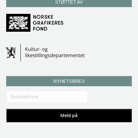
STØTTET AV
NYHETSBREV