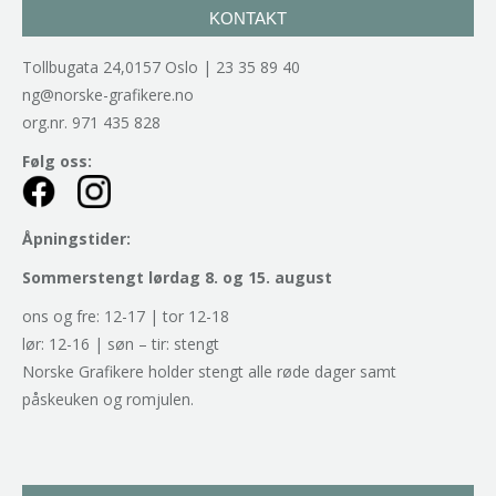
KONTAKT
Tollbugata 24,0157 Oslo | 23 35 89 40
ng@norske-grafikere.no
org.nr. 971 435 828
Følg oss:
Åpningstider:
Sommerstengt lørdag 8. og 15. august
ons og fre: 12-17 | tor 12-18
lør: 12-16 | søn – tir: stengt
Norske Grafikere holder stengt alle røde dager samt
påskeuken og romjulen.