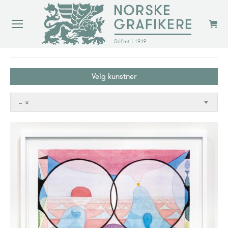
You are here:
Velg kunstner
–
×