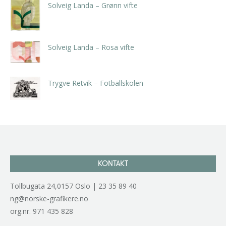
Solveig Landa – Grønn vifte
kr
5.250,00
inkl. 5% kunstavgift
Solveig Landa – Rosa vifte
kr
5.250,00
inkl. 5% kunstavgift
Trygve Retvik – Fotballskolen
kr
2.940,00
inkl. 5% kunstavgift
KONTAKT
Tollbugata 24,0157 Oslo | 23 35 89 40
ng@norske-grafikere.no
org.nr. 971 435 828