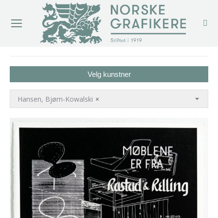
You are here:
Velg kunstner
Hansen, Bjørn-Kowalski
×