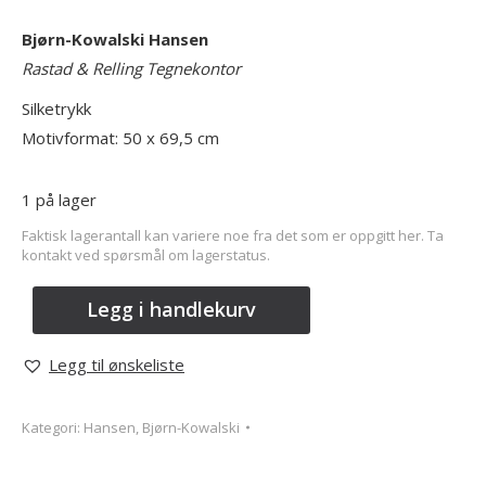
Bjørn-Kowalski Hansen
Rastad & Relling Tegnekontor
Silketrykk
Motivformat: 50 x 69,5 cm
1 på lager
Faktisk lagerantall kan variere noe fra det som er oppgitt her. Ta
kontakt ved spørsmål om lagerstatus.
Legg i handlekurv
Legg til ønskeliste
Kategori:
Hansen, Bjørn-Kowalski