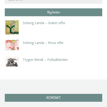
Nyheter
Solveig Landa – Grønn vifte
kr
5.250,00
inkl. 5% kunstavgift
Solveig Landa – Rosa vifte
kr
5.250,00
inkl. 5% kunstavgift
Trygve Retvik – Fotballskolen
kr
2.940,00
inkl. 5% kunstavgift
KONTAKT