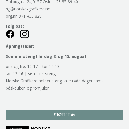
Tollbugata 24,0157 Oslo | 23 35 89 40
ng@norske-grafikere.no
org.nr. 971 435 828
Følg oss:
Åpningstider:
Sommerstengt lørdag 8. og 15. august
ons og fre: 12-17 | tor 12-18
lør: 12-16 | søn – tir: stengt
Norske Grafikere holder stengt alle røde dager samt
påskeuken og romjulen.
STØTTET AV