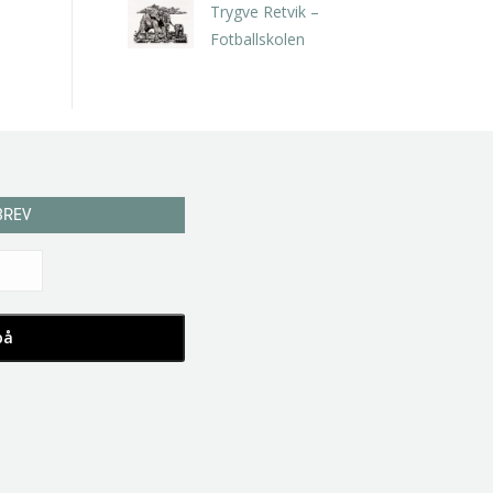
Trygve Retvik –
Fotballskolen
kr
2.940,00
inkl. 5% kunstavgift
BREV