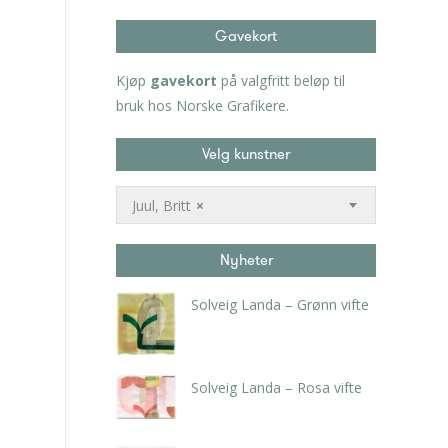
Gavekort
Kjøp
gavekort
på valgfritt beløp til
bruk hos Norske Grafikere.
Velg kunstner
Juul, Britt
×
Nyheter
Solveig Landa – Grønn vifte
kr
5.250,00
inkl. 5% kunstavgift
Solveig Landa – Rosa vifte
kr
5.250,00
inkl. 5% kunstavgift