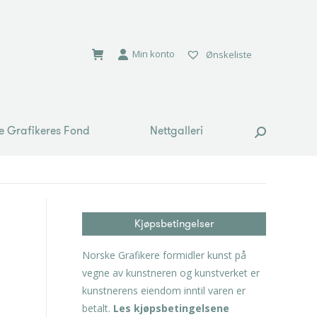
e Grafikeres Fond
Nettgalleri
Search:
Min konto
Ønskeliste
e Grafikeres Fond
Nettgalleri
Search:
Kjøpsbetingelser
Norske Grafikere formidler kunst på
vegne av kunstneren og kunstverket er
kunstnerens eiendom inntil varen er
betalt.
Les kjøpsbetingelsene