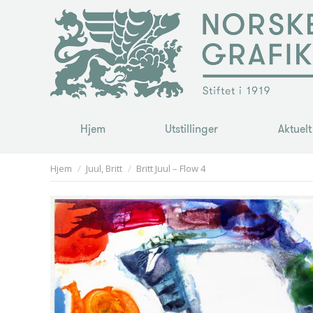
Hjem
Utstillinger
Aktuelt
Hjem
Utstillinger
Aktuelt
You are here:
Hjem
Juul, Britt
Britt Juul – Flow 4