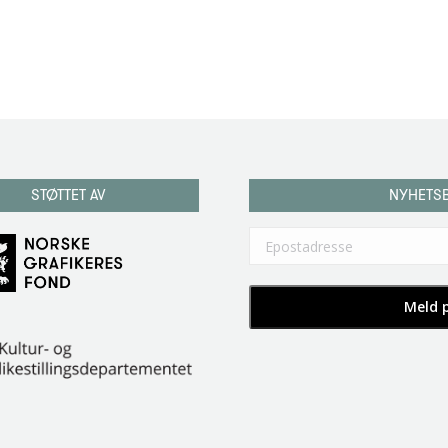
STØTTET AV
NYHETS