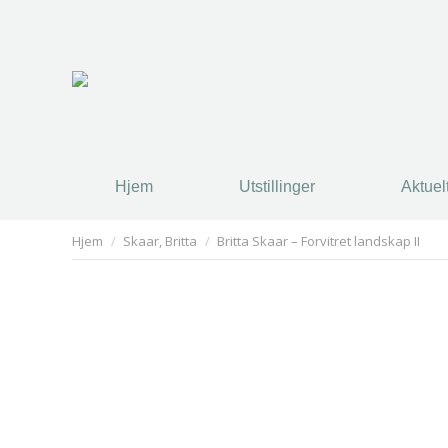
Hjem
Utstillinger
Aktuel
Hjem
Utstillinger
Aktuel
You are here:
Hjem
Skaar, Britta
Britta Skaar – Forvitret landskap II