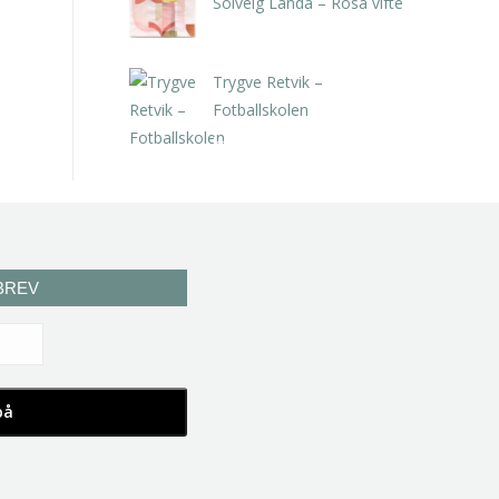
Solveig Landa – Rosa vifte
kr
5.250,00
inkl. 5% kunstavgift
Trygve Retvik –
Fotballskolen
kr
2.940,00
inkl. 5% kunstavgift
BREV