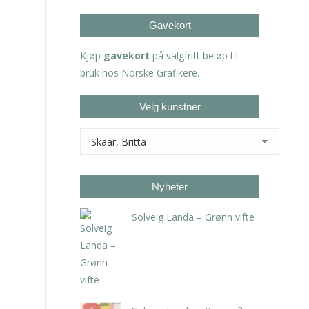
Gavekort
Kjøp
gavekort
på valgfritt beløp til
bruk hos Norske Grafikere.
Velg kunstner
Nyheter
Solveig Landa – Grønn vifte
kr
5.250,00
inkl. 5% kunstavgift