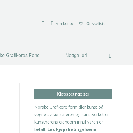
ke Grafikeres Fond
Nettgalleri
Search:
Min konto
Ønskeliste
ke Grafikeres Fond
Nettgalleri
Search:
Kjøpsbetingelser
Norske Grafikere formidler kunst på
vegne av kunstneren og kunstverket er
kunstnerens eiendom inntil varen er
betalt.
Les kjøpsbetingelsene