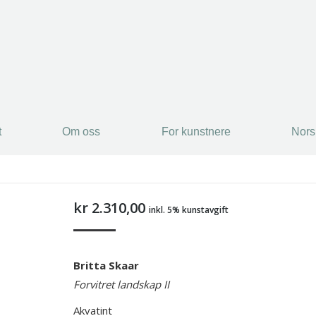
t
Om oss
For kunstnere
Nors
t
Om oss
For kunstnere
Nors
kr
2.310,00
inkl. 5% kunstavgift
Britta Skaar
Forvitret landskap II
Akvatint