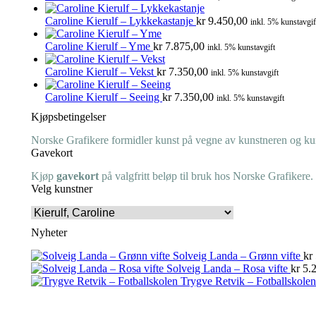
Caroline Kierulf – Lykkekastanje
kr
9.450,00
inkl. 5% kunstavgif
Caroline Kierulf – Yme
kr
7.875,00
inkl. 5% kunstavgift
Caroline Kierulf – Vekst
kr
7.350,00
inkl. 5% kunstavgift
Caroline Kierulf – Seeing
kr
7.350,00
inkl. 5% kunstavgift
Kjøpsbetingelser
Norske Grafikere formidler kunst på vegne av kunstneren og kuns
Gavekort
Kjøp
gavekort
på valgfritt beløp til bruk hos Norske Grafikere.
Velg kunstner
Nyheter
Solveig Landa – Grønn vifte
kr
Solveig Landa – Rosa vifte
kr
5.2
Trygve Retvik – Fotballskolen