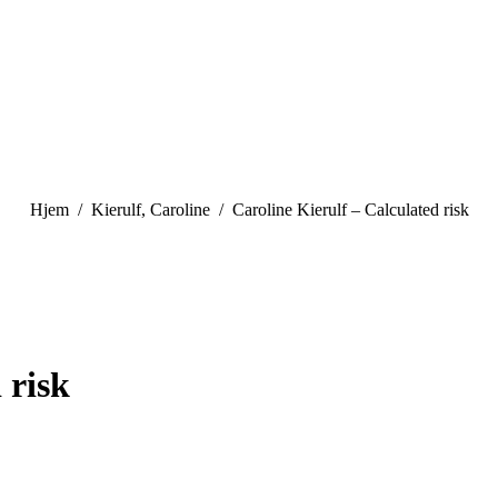
You are here:
Hjem
Kierulf, Caroline
Caroline Kierulf – Calculated risk
 risk