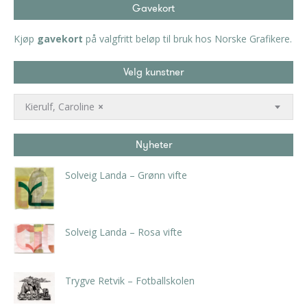
Gavekort
Kjøp
gavekort
på valgfritt beløp til bruk hos Norske Grafikere.
Velg kunstner
Kierulf, Caroline
×
Nyheter
Solveig Landa – Grønn vifte
kr
5.250,00
inkl. 5% kunstavgift
Solveig Landa – Rosa vifte
kr
5.250,00
inkl. 5% kunstavgift
Trygve Retvik – Fotballskolen
kr
2.940,00
inkl. 5% kunstavgift