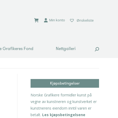
e Grafikeres Fond
Nettgalleri
Search:
Min konto
Ønskeliste
e Grafikeres Fond
Nettgalleri
Search:
Kjøpsbetingelser
Norske Grafikere formidler kunst på
vegne av kunstneren og kunstverket er
kunstnerens eiendom inntil varen er
betalt.
Les kjøpsbetingelsene