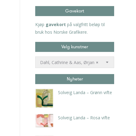
Gavekort
Kjøp
gavekort
på valgfritt beløp til
bruk hos Norske Grafikere.
Velg kunstner
Dahl, Cathrine & Aas, Ørjan
×
Nyheter
Solveig Landa – Grønn vifte
kr
5.250,00
inkl. 5% kunstavgift
Solveig Landa – Rosa vifte
kr
5.250,00
inkl. 5% kunstavgift