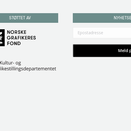
STØTTET AV
NYHETS