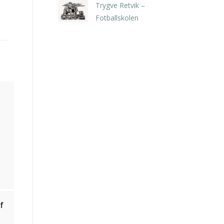
Trygve Retvik –
Fotballskolen
kr
2.940,00
inkl. 5% kunstavgift
f