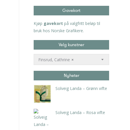
Gavekort
Kjøp
gavekort
på valgfritt beløp til
bruk hos Norske Grafikere.
Velg kunstner
Finsrud, Cathrine
×
Nyheter
Solveig Landa – Grønn vifte
kr
5.250,00
inkl. 5% kunstavgift
Solveig Landa – Rosa vifte
kr
5.250,00
inkl. 5% kunstavgift