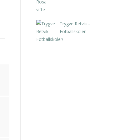
Trygve Retvik –
Fotballskolen
kr
2.940,00
inkl. 5% kunstavgift