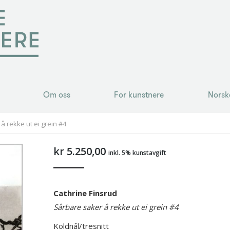
Om oss
For kunstnere
Norsk
Om oss
For kunstnere
Norsk
å rekke ut ei grein #4
kr
5.250,00
inkl. 5% kunstavgift
Cathrine Finsrud
Sårbare saker å rekke ut ei grein #4
Koldnål/tresnitt