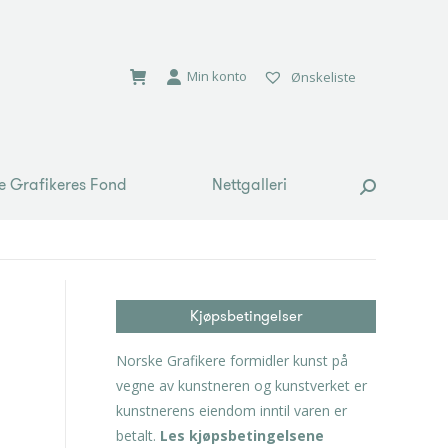
e Grafikeres Fond
Nettgalleri
Search:
Min konto
Ønskeliste
e Grafikeres Fond
Nettgalleri
Search:
Kjøpsbetingelser
Norske Grafikere formidler kunst på
vegne av kunstneren og kunstverket er
kunstnerens eiendom inntil varen er
betalt.
Les kjøpsbetingelsene