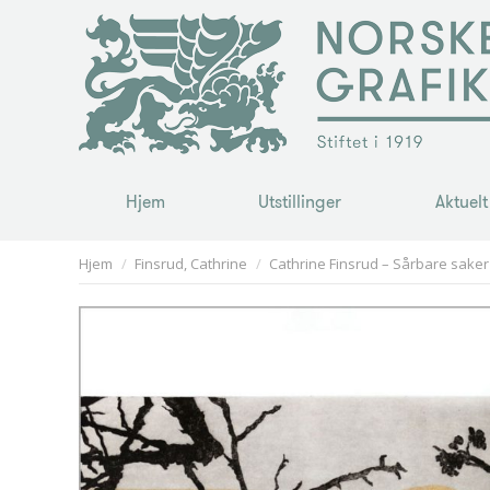
Hjem
Utstillinger
Aktuelt
Hjem
Utstillinger
Aktuelt
You are here:
Hjem
Finsrud, Cathrine
Cathrine Finsrud – Sårbare saker 