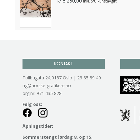
kr
5.250,00
inkl. 5% kunstavgift
KONTAKT
Tollbugata 24,0157 Oslo | 23 35 89 40
ng@norske-grafikere.no
org.nr. 971 435 828
Følg oss:
Åpningstider:
Sommerstengt lørdag 8. og 15.