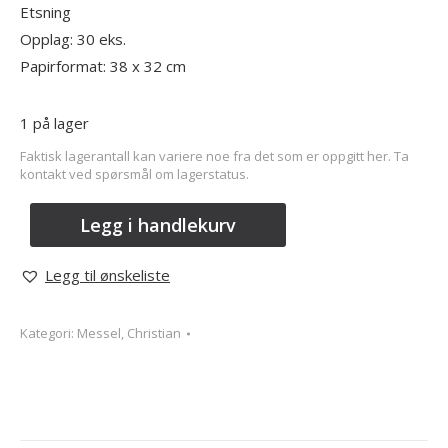
Etsning
Opplag: 30 eks.
Papirformat: 38 x 32 cm
1 på lager
Faktisk lagerantall kan variere noe fra det som er oppgitt her. Ta
kontakt ved spørsmål om lagerstatus.
Legg i handlekurv
Legg til ønskeliste
Kategori:
Messel, Christian