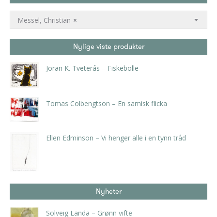
Messel, Christian
×
Nylige viste produkter
Joran K. Tveterås – Fiskebolle
kr
1.200,00
Tomas Colbengtson – En samisk flicka
kr
5.250,00
inkl. 5% kunstavgift
Ellen Edminson – Vi henger alle i en tynn tråd
kr
500,00
Nyheter
Solveig Landa – Grønn vifte