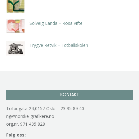
kr
5.250,00
inkl. 5% kunstavgift
Solveig Landa – Rosa vifte
kr
5.250,00
inkl. 5% kunstavgift
Trygve Retvik – Fotballskolen
kr
2.940,00
inkl. 5% kunstavgift
KONTAKT
Tollbugata 24,0157 Oslo | 23 35 89 40
ng@norske-grafikere.no
org.nr. 971 435 828
Følg oss: