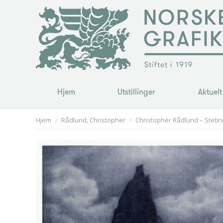
Hjem
Utstillinger
Aktuelt
Hjem
Utstillinger
Aktuelt
You are here:
Hjem
Rådlund, Christopher
Christopher Rådlund – Stetin