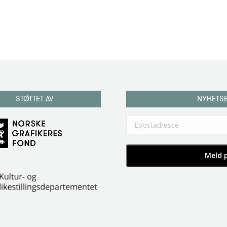
STØTTET AV
NYHETS