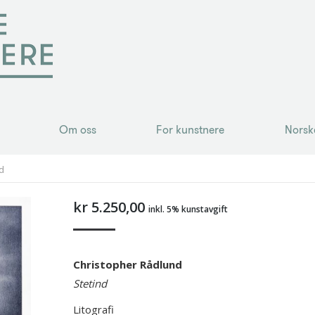
Om oss
For kunstnere
Norsk
Om oss
For kunstnere
Norsk
d
kr
5.250,00
inkl. 5% kunstavgift
Christopher Rådlund
Stetind
Litografi