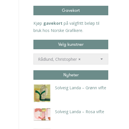
Gavekort
Kjøp
gavekort
på valgfritt beløp til
bruk hos Norske Grafikere.
Velg kunstner
Rådlund, Christopher
×
Nyheter
Solveig Landa – Grønn vifte
kr
5.250,00
inkl. 5% kunstavgift
Solveig Landa – Rosa vifte
kr
5.250,00
inkl. 5% kunstavgift