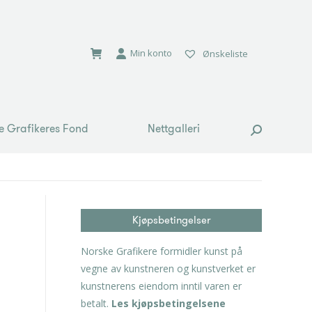
e Grafikeres Fond
Nettgalleri
Search:
Min konto
Ønskeliste
e Grafikeres Fond
Nettgalleri
Search:
Kjøpsbetingelser
Norske Grafikere formidler kunst på
vegne av kunstneren og kunstverket er
kunstnerens eiendom inntil varen er
betalt.
Les kjøpsbetingelsene