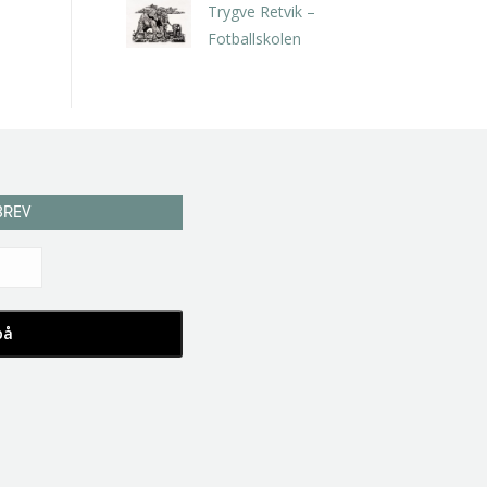
Trygve Retvik –
Fotballskolen
kr
2.940,00
inkl. 5% kunstavgift
BREV