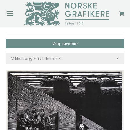
You are here:
Velg kunstner
Mikkelborg, Eirik Lillebror
×