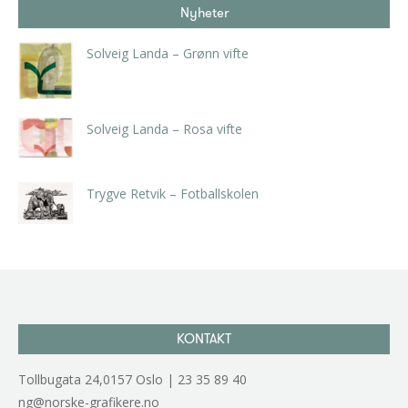
Nyheter
Solveig Landa – Grønn vifte
kr
5.250,00
inkl. 5% kunstavgift
Solveig Landa – Rosa vifte
kr
5.250,00
inkl. 5% kunstavgift
Trygve Retvik – Fotballskolen
kr
2.940,00
inkl. 5% kunstavgift
KONTAKT
Tollbugata 24,0157 Oslo | 23 35 89 40
ng@norske-grafikere.no