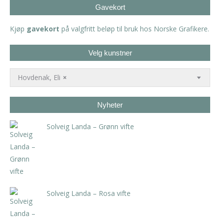
Gavekort
Kjøp
gavekort
på valgfritt beløp til bruk hos Norske Grafikere.
Velg kunstner
Hovdenak, Eli
×
Nyheter
Solveig Landa – Grønn vifte
kr
5.250,00
inkl. 5% kunstavgift
Solveig Landa – Rosa vifte
kr
5.250,00
inkl. 5% kunstavgift