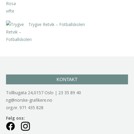
Trygve Retvik – Fotballskolen
kr
2.940,00
inkl. 5% kunstavgift
KONTAKT
Tollbugata 24,0157 Oslo | 23 35 89 40
ng@norske-grafikere.no
org.nr. 971 435 828
Følg oss: