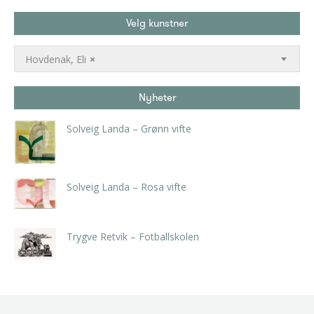
Velg kunstner
Hovdenak, Eli
×
Nyheter
Solveig Landa – Grønn vifte
kr
5.250,00
inkl. 5% kunstavgift
Solveig Landa – Rosa vifte
kr
5.250,00
inkl. 5% kunstavgift
Trygve Retvik – Fotballskolen
kr
2.940,00
inkl. 5% kunstavgift