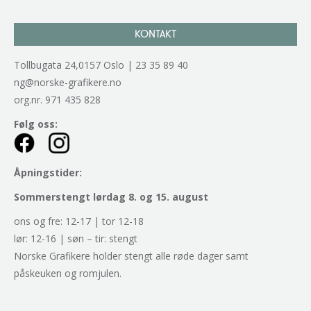
KONTAKT
Tollbugata 24,0157 Oslo | 23 35 89 40
ng@norske-grafikere.no
org.nr. 971 435 828
Følg oss:
Åpningstider:
Sommerstengt lørdag 8. og 15. august
ons og fre: 12-17 | tor 12-18
lør: 12-16 | søn – tir: stengt
Norske Grafikere holder stengt alle røde dager samt
påskeuken og romjulen.