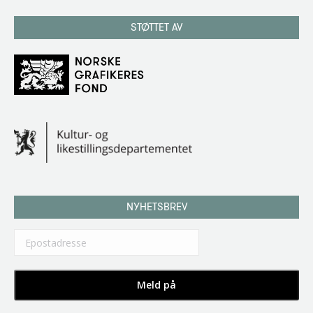
STØTTET AV
NYHETSBREV