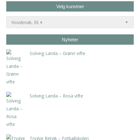
Velg kunstner
Hovdenak, Eli
×
Nyheter
Solveig Landa – Grønn vifte
kr
5.250,00
inkl. 5% kunstavgift
Solveig Landa – Rosa vifte
kr
5.250,00
inkl. 5% kunstavgift
Trygve Retvik – Fotballskolen