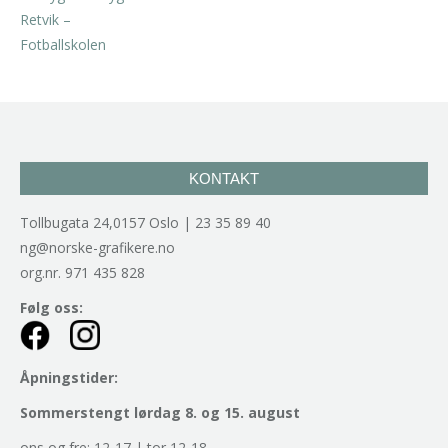
kr
2.940,00
inkl. 5% kunstavgift
KONTAKT
Tollbugata 24,0157 Oslo | 23 35 89 40
ng@norske-grafikere.no
org.nr. 971 435 828
Følg oss:
Åpningstider:
Sommerstengt lørdag 8. og 15. august
ons og fre: 12-17 | tor 12-18