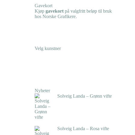
Gavekort
Kjøp
gavekort
på valgfritt beløp til bruk
hos Norske Grafikere.
Velg kunstner
Nyheter
Solveig Landa – Grønn vifte
kr
5.250,00
inkl. 5% kunstavgift
Solveig Landa – Rosa vifte