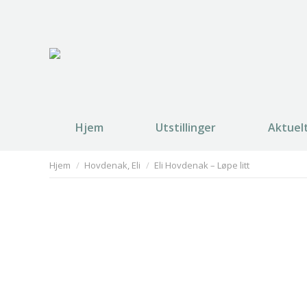
Hjem
Utstillinger
Aktuel
You are here:
Hjem
Hovdenak, Eli
Eli Hovdenak – Løpe litt