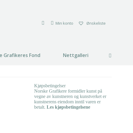
Min konto
Ønskeliste
e Grafikeres Fond
Nettgalleri
Search:
Kjøpsbetingelser
Norske Grafikere formidler kunst på
vegne av kunstneren og kunstverket er
kunstnerens eiendom inntil varen er
betalt.
Les kjøpsbetingelsene