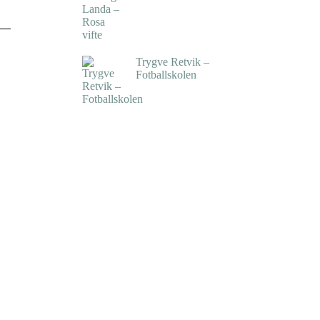
kr
5.250,00
inkl. 5% kunstavgift
Trygve Retvik –
Fotballskolen
kr
2.940,00
inkl. 5% kunstavgift