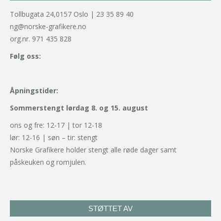
Tollbugata 24,0157 Oslo | 23 35 89 40
ng@norske-grafikere.no
org.nr. 971 435 828
Følg oss:
Åpningstider:
Sommerstengt lørdag 8. og 15. august
ons og fre: 12-17 | tor 12-18
lør: 12-16 | søn – tir: stengt
Norske Grafikere holder stengt alle røde dager samt
påskeuken og romjulen.
STØTTET AV