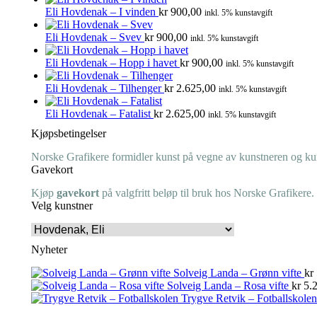
Eli Hovdenak – I vinden
kr
900,00
inkl. 5% kunstavgift
Eli Hovdenak – Svev
kr
900,00
inkl. 5% kunstavgift
Eli Hovdenak – Hopp i havet
kr
900,00
inkl. 5% kunstavgift
Eli Hovdenak – Tilhenger
kr
2.625,00
inkl. 5% kunstavgift
Eli Hovdenak – Fatalist
kr
2.625,00
inkl. 5% kunstavgift
Kjøpsbetingelser
Norske Grafikere formidler kunst på vegne av kunstneren og kuns
Gavekort
Kjøp
gavekort
på valgfritt beløp til bruk hos Norske Grafikere.
Velg kunstner
Nyheter
Solveig Landa – Grønn vifte
kr
Solveig Landa – Rosa vifte
kr
5.2
Trygve Retvik – Fotballskolen