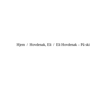
You are here:
Hjem
Hovdenak, Eli
Eli Hovdenak – På ski