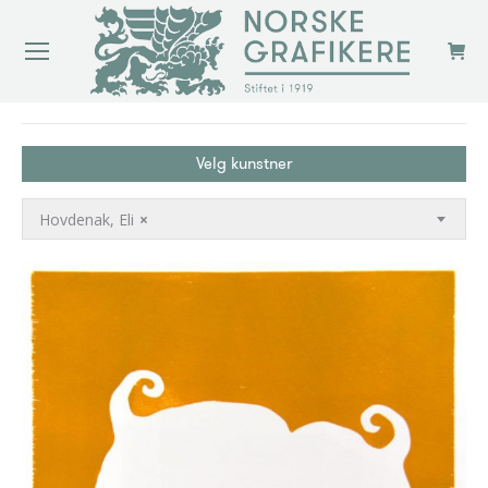
You are here:
Velg kunstner
Hovdenak, Eli
×