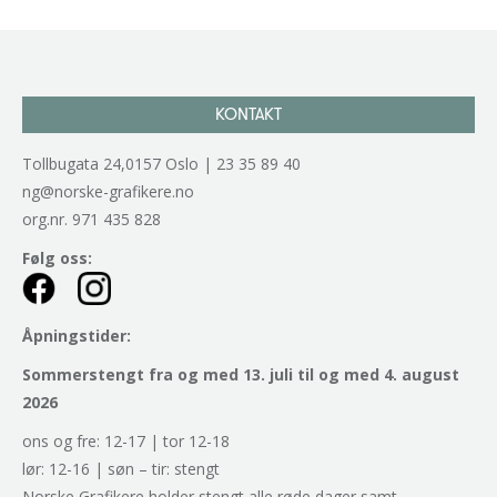
KONTAKT
Tollbugata 24,0157 Oslo | 23 35 89 40
ng@norske-grafikere.no
org.nr. 971 435 828
Følg oss:
Åpningstider:
Sommerstengt fra og med 13. juli til og med 4. august
2026
ons og fre: 12-17 | tor 12-18
lør: 12-16 | søn – tir: stengt
Norske Grafikere holder stengt alle røde dager samt