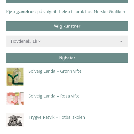
Kjøp
gavekort
på valgfritt beløp til bruk hos Norske Grafikere.
Velg kunstner
Hovdenak, Eli
×
Nyheter
Solveig Landa – Grønn vifte
kr
5.250,00
inkl. 5% kunstavgift
Solveig Landa – Rosa vifte
kr
5.250,00
inkl. 5% kunstavgift
Trygve Retvik – Fotballskolen
kr
2.940,00
inkl. 5% kunstavgift