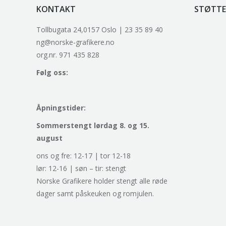
KONTAKT
STØTTE
Tollbugata 24,0157 Oslo | 23 35 89 40
ng@norske-grafikere.no
org.nr. 971 435 828
Følg oss:
Åpningstider:
Sommerstengt lørdag 8. og 15.
august
ons og fre: 12-17 | tor 12-18
lør: 12-16 | søn – tir: stengt
Norske Grafikere holder stengt alle røde
dager samt påskeuken og romjulen.