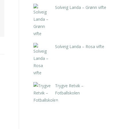
Solveig Landa – Grønn vifte
kr
5.250,00
inkl. 5% kunstavgift
Solveig Landa – Rosa vifte
kr
5.250,00
inkl. 5% kunstavgift
Trygve Retvik –
Fotballskolen
kr
2.940,00
inkl. 5% kunstavgift