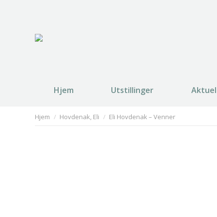
Hjem
Utstillinger
Aktuel
You are here:
Hjem
Hovdenak, Eli
Eli Hovdenak – Venner